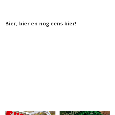
Bier, bier en nog eens bier!