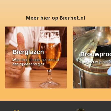
Meer bier op Biernet.nl
Bierglazen
Brouwpro
Want bier smaakt het best uit
Hoe brouw je bier?
een bijpassend glas