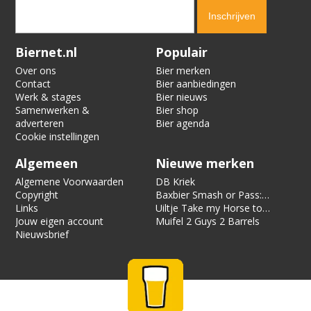
Verification code:
6243
Biernet.nl
Populair
Over ons
Bier merken
Contact
Bier aanbiedingen
Werk & stages
Bier nieuws
Samenwerken &
Bier shop
adverteren
Bier agenda
Cookie instellingen
Algemeen
Nieuwe merken
Algemene Voorwaarden
DB Kriek
Copyright
Baxbier Smash or Pass:
Links
Strata
Uiltje Take my Horse to
Jouw eigen account
the Hotel Room
Muifel 2 Guys 2 Barrels
Nieuwsbrief