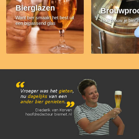
Bierglazen
Brouwpro
Want bier smaakt het best uit
Hoe brouw je bier?
een bijpassend glas