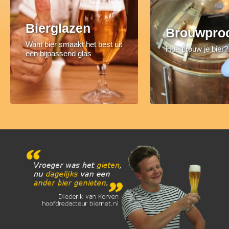
Bierglazen
Brouwpro
Want bier smaakt het best uit
Hoe brouw je bier?
een bijpassend glas