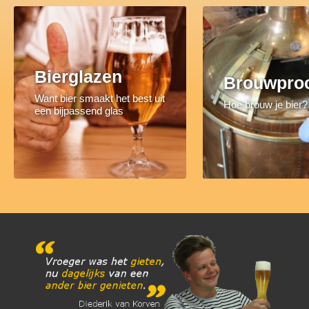
Bierglazen
Brouwpro
Want bier smaakt het best uit
Hoe brouw je bier?
een bijpassend glas