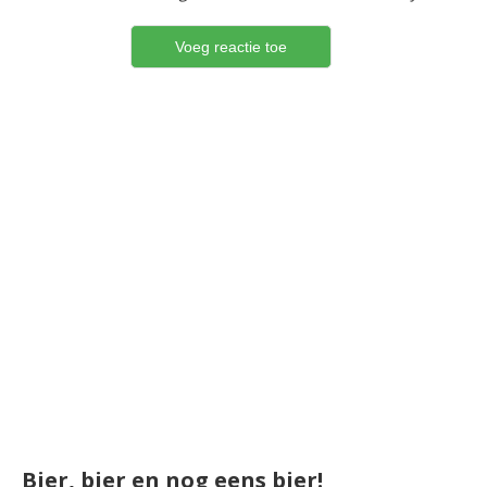
Bier, bier en nog eens bier!