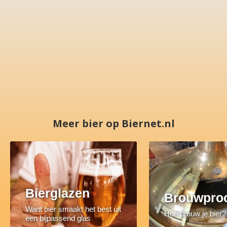
Meer bier op Biernet.nl
Bierglazen
Brouwpro
Want bier smaakt het best uit
Hoe brouw je bier?
een bijpassend glas