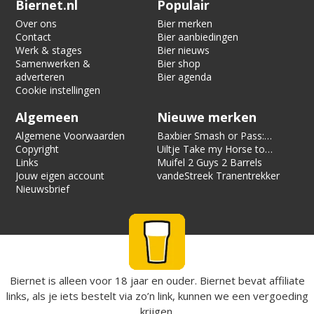
Biernet.nl
Populair
Over ons
Bier merken
Contact
Bier aanbiedingen
Werk & stages
Bier nieuws
Samenwerken &
Bier shop
adverteren
Bier agenda
Cookie instellingen
Algemeen
Nieuwe merken
Algemene Voorwaarden
Baxbier Smash or Pass:
Copyright
Strata
Uiltje Take my Horse to
Links
the Hotel Room
Muifel 2 Guys 2 Barrels
Jouw eigen account
vandeStreek Tranentrekker
Nieuwsbrief
Biernet is alleen voor 18 jaar en ouder. Biernet bevat affiliate
links, als je iets bestelt via zo’n link, kunnen we een vergoeding
krijgen.