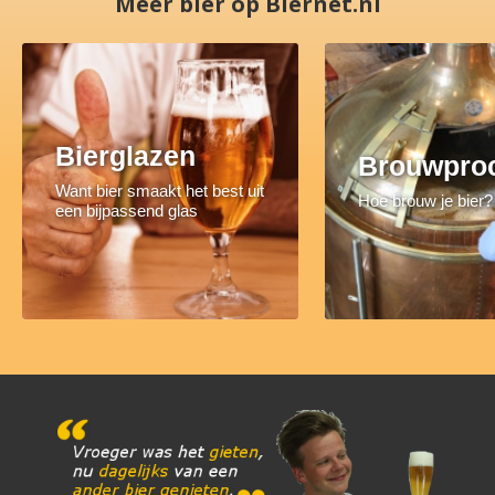
Meer bier op Biernet.nl
Bierglazen
Brouwpro
Want bier smaakt het best uit
Hoe brouw je bier?
een bijpassend glas