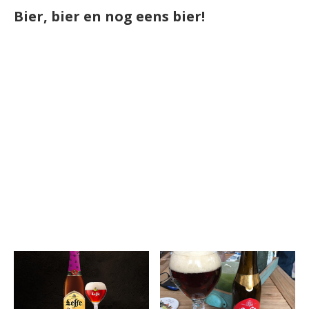
Bier, bier en nog eens bier!