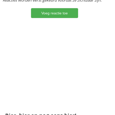
Reacties worden eerst gekeurd voordat ze zichtbaar zijn.