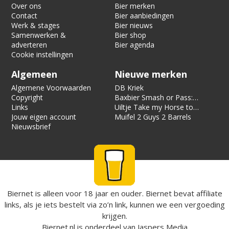
Over ons
Bier merken
Contact
Bier aanbiedingen
Werk & stages
Bier nieuws
Samenwerken &
Bier shop
adverteren
Bier agenda
Cookie instellingen
Algemeen
Nieuwe merken
Algemene Voorwaarden
DB Kriek
Copyright
Baxbier Smash or Pass:
Links
Strata
Uiltje Take my Horse to
Jouw eigen account
the Hotel Room
Muifel 2 Guys 2 Barrels
Nieuwsbrief
Biernet is alleen voor 18 jaar en ouder. Biernet bevat affiliate
links, als je iets bestelt via zo’n link, kunnen we een vergoeding
krijgen.
Biernet.nl
is onderdeel van
Jaspers Media