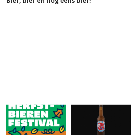
Bier, bier en nog eens bier!