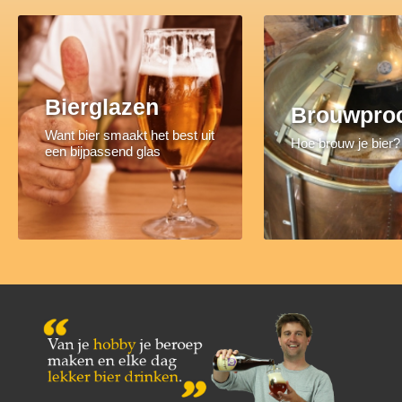
Bierglazen
Brouwpro
Want bier smaakt het best uit
Hoe brouw je bier?
een bijpassend glas