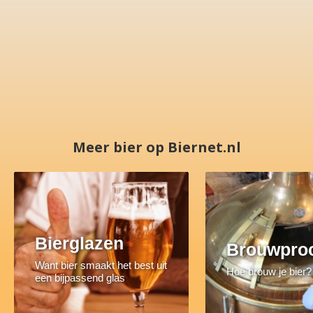
Meer bier op Biernet.nl
Bierglazen
Brouwpro
Want bier smaakt het best uit
Hoe brouw je bier?
een bijpassend glas