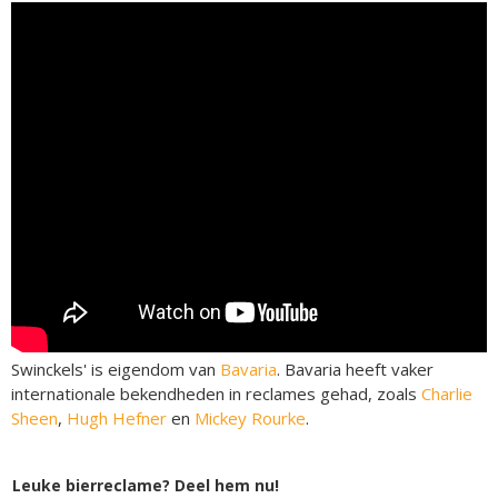
Swinckels' is eigendom van
Bavaria
. Bavaria heeft vaker
internationale bekendheden in reclames gehad, zoals
Charlie
Sheen
,
Hugh Hefner
en
Mickey Rourke
.
Leuke bierreclame? Deel hem nu!