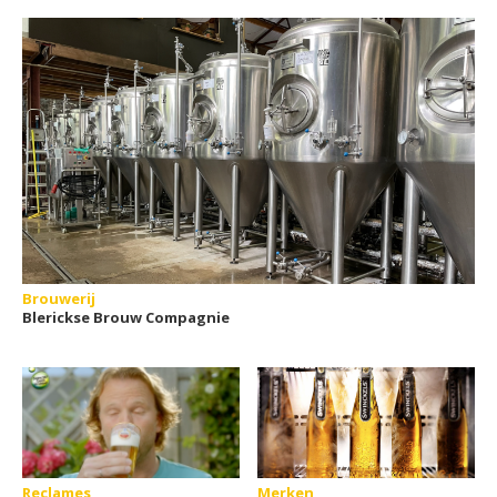
in cadeauverpakking
Brouwerij
Blerickse Brouw Compagnie
Reclames
Merken