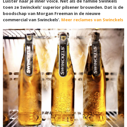
Luister naar je inner voice. Net als de familie Swinkels
toen ze Swinckels’ superior pilsener brouwden. Dat is de
boodschap van Morgan Freeman in de nieuwe
commercial van Swinckels’.
Meer reclames van Swinckels