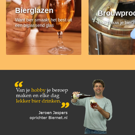
Bierglazen
Brouwpro
Want bier smaakt het best uit
Hoe brouw je bier?
een bijpassend glas