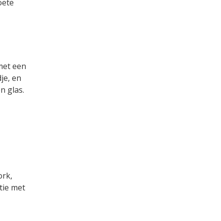
oete
et een
je, en
n glas.
ork,
tie met