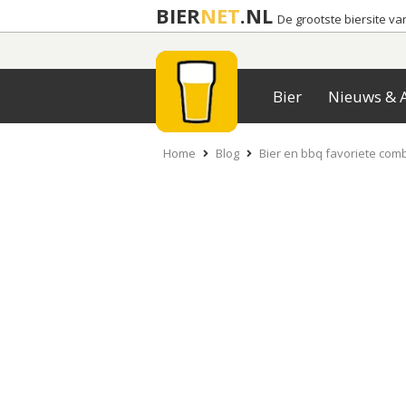
BIER
NET
.NL
De grootste biersite v
Bier
Nieuws & A
Home
Blog
Bier en bbq favoriete comb