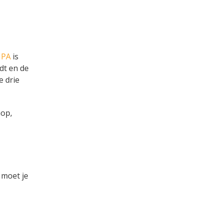
IPA
is
jdt en de
e drie
hop,
 moet je