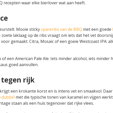
Q recepten waar elke bierlover wat aan heeft.
nce
eurstelt. Mooie sticky
spareribs van de BBQ
met een goede
 zoete laklaag op de ribs vraagt om iets dat het vet doorsni
s voor gemaakt. Citra, Mosaic of een goeie Westcoast IPA: all
A of een American Pale Ale. Iets minder alcohol, iets minder 
saus goed aanvullen.
 tegen rijk
rijgt een krokante korst en is intens vet en smaakvol. Daar
e
dubbel
met die typische tonen van karamel en vijgen werkt
tage staan als een huis tegenover dat rijke vlees.