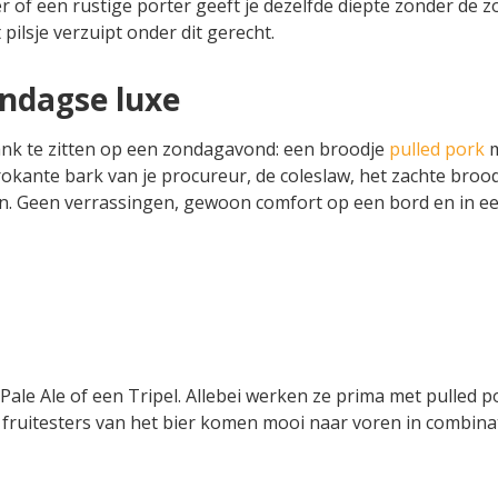
 of een rustige porter geeft je dezelfde diepte zonder de z
t pilsje verzuipt onder dit gerecht.
ondagse luxe
nk te zitten op een zondagavond: een broodje
pulled pork
m
okante bark van je procureur, de coleslaw, het zachte brood
n. Geen verrassingen, gewoon comfort op een bord en in ee
ale Ale of een Tripel. Allebei werken ze prima met pulled p
e fruitesters van het bier komen mooi naar voren in combina