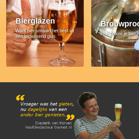
Bierglazen
Brouwpro
Want bier smaakt het best uit
Hoe brouw je bier?
een bijpassend glas