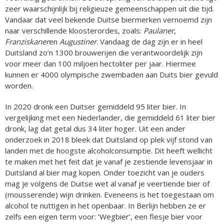
zeer waarschijnlijk bij religieuze gemeenschappen uit die tijd.
Vandaar dat veel bekende Duitse biermerken vernoemd zijn
naar verschillende kloosterordes, zoals:
Paulaner
,
Franziskaner
en
Augustiner
. Vandaag de dag zijn er in heel
Duitsland zo’n 1300 brouwerijen die verantwoordelijk zijn
voor meer dan 100 miljoen hectoliter per jaar. Hiermee
kunnen er 4000 olympische zwembaden aan Duits bier gevuld
worden.
In 2020 dronk een Duitser gemiddeld 95 liter bier. In
vergelijking met een Nederlander, die gemiddeld 61 liter bier
dronk, lag dat getal dus 34 liter hoger. Uit een ander
onderzoek in 2018 bleek dat Duitsland op plek vijf stond van
landen met de hoogste alcoholconsumptie. Dit heeft wellicht
te maken met het feit dat je vanaf je zestiende levensjaar in
Duitsland al bier mag kopen. Onder toezicht van je ouders
mag je volgens de Duitse wet al vanaf je veertiende bier of
(mousserende) wijn drinken. Eveneens is het toegestaan om
alcohol te nuttigen in het openbaar. In Berlijn hebben ze er
zelfs een eigen term voor: ‘Wegbier’, een flesje bier voor