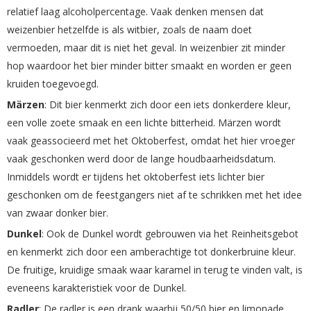
relatief laag alcoholpercentage. Vaak denken mensen dat
weizenbier hetzelfde is als witbier, zoals de naam doet
vermoeden, maar dit is niet het geval. In weizenbier zit minder
hop waardoor het bier minder bitter smaakt en worden er geen
kruiden toegevoegd.
Märzen
: Dit bier kenmerkt zich door een iets donkerdere kleur,
een volle zoete smaak en een lichte bitterheid. Märzen wordt
vaak geassocieerd met het Oktoberfest, omdat het hier vroeger
vaak geschonken werd door de lange houdbaarheidsdatum.
Inmiddels wordt er tijdens het oktoberfest iets lichter bier
geschonken om de feestgangers niet af te schrikken met het idee
van zwaar donker bier.
Dunkel
: Ook de Dunkel wordt gebrouwen via het Reinheitsgebot
en kenmerkt zich door een amberachtige tot donkerbruine kleur.
De fruitige, kruidige smaak waar karamel in terug te vinden valt, is
eveneens karakteristiek voor de Dunkel.
Radler
: De radler is een drank waarbij 50/50 bier en limonade