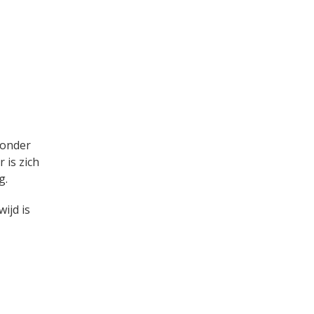
 onder
 is zich
g.
ijd is