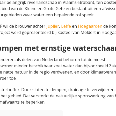
maar belangrijk rivierlandschap in Vlaams-Brabant, ten ooste
bied van de Kleine en Grote Gete en bestaat uit een afwisse
uurgebieden waar water een bepalende rol speelt.
 wil de brouwer achter
Jupiler
,
Leffe
en
Hoegaarden
de ko
project werd gepresenteerd bij kasteel van Meldert in Hoega
ampen met ernstige waterschaa
aanderen als delen van Nederland behoren tot de meest
nwoner minder beschikbaar zoet water dan bijvoorbeeld Zui
de natte natuur in de regio verdwenen, en door klimaatvera
rder toe.
 waterbuffer. Door sloten te dempen, drainage te verwijderen
in het gebied. Dat versterkt de natuurlijke sponswerking van 
omafwaarts te beperken.