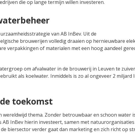
rijven die op lange termijn willen investeren.
waterbeheer
uurzaamheidsstrategie van AB InBev. Uit de
lgische brouwerijen volledig draaien op hernieuwbare elektr
bare verpakkingen of materialen met een hoog aandeel gere
ergroep om afvalwater in de brouwerij in Leuven te zuiver
bruikt als koelwater. Inmiddels is zo al ongeveer 2 miljard l
 de toekomst
een wereldwijd thema. Zonder betrouwbaar en schoon water i
ls AB InBev hierin investeert, samen met natuurorganisaties 
 de biersector verder gaat dan marketing en zich richt op st