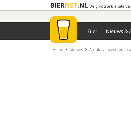
BIER
NET
.NL
De grootste biersite v
Bier
Nieuws & A
Home
Nieuws
Ab inbev investeert in w