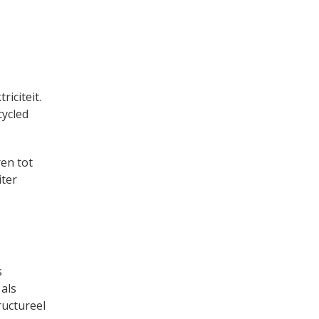
iciteit.
cycled
en tot
iter
s
als
ructureel