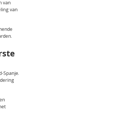
n van
ling van
mende
arden.
rste
d-Spanje.
ndering
 en
het