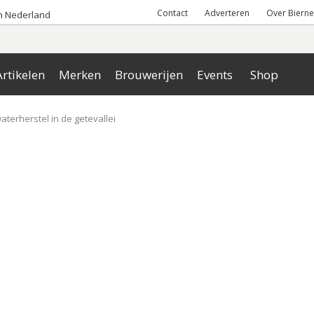
Contact
Adverteren
Over Bierne
an Nederland
rtikelen
Merken
Brouwerijen
Events
Shop
aterherstel in de getevallei