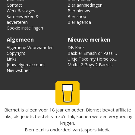
Contact
Bier aanbiedingen
Werk & stages
Bier nieuws
Samenwerken &
Bier shop
adverteren
Bier agenda
Cookie instellingen
Algemeen
Nieuwe merken
Algemene Voorwaarden
DB Kriek
Copyright
Baxbier Smash or Pass:
Links
Strata
Uiltje Take my Horse to
Jouw eigen account
the Hotel Room
Muifel 2 Guys 2 Barrels
Nieuwsbrief
Biernet is alleen voor 18 jaar en ouder. Biernet bevat affiliate
links, als je iets bestelt via zo’n link, kunnen we een vergoeding
krijgen.
Biernet.nl
is onderdeel van
Jaspers Media