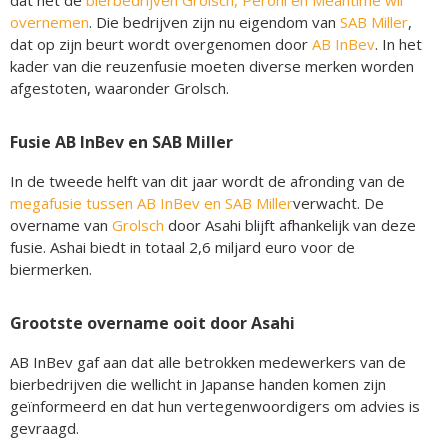
dat het de
bierbedrijven Grolsch, Peroni en Meantime wil
overnemen
. Die bedrijven zijn nu eigendom van
SAB Miller
,
dat op zijn beurt wordt overgenomen door
AB InBev
. In het
kader van die reuzenfusie moeten diverse merken worden
afgestoten, waaronder Grolsch.
Fusie AB InBev en SAB Miller
In de tweede helft van dit jaar wordt de afronding van de
megafusie tussen AB InBev en SAB Miller
verwacht. De
overname van
Grolsch
door Asahi blijft afhankelijk van deze
fusie. Ashai biedt in totaal 2,6 miljard euro voor de
biermerken.
Grootste overname ooit door Asahi
AB InBev gaf aan dat alle betrokken medewerkers van de
bierbedrijven die wellicht in Japanse handen komen zijn
geïnformeerd en dat hun vertegenwoordigers om advies is
gevraagd.