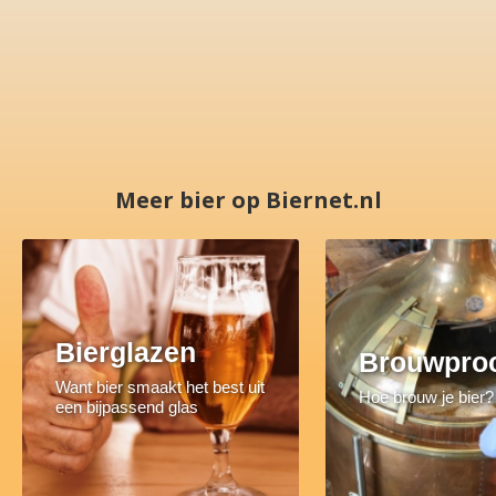
Meer bier op Biernet.nl
Bierglazen
Brouwpro
Want bier smaakt het best uit
Hoe brouw je bier?
een bijpassend glas