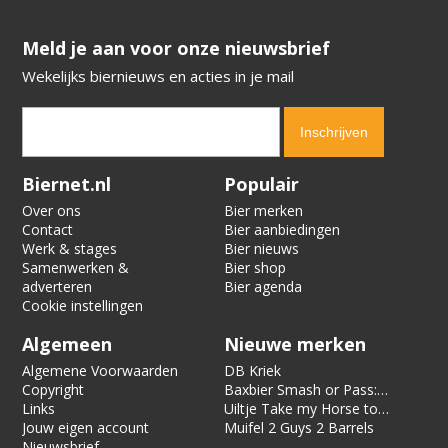
​​​​​​​Meld je aan voor onze nieuwsbrief
Wekelijks biernieuws en acties in je mail
Verification code:
3600
Biernet.nl
Populair
Over ons
Bier merken
Contact
Bier aanbiedingen
Werk & stages
Bier nieuws
Samenwerken &
Bier shop
adverteren
Bier agenda
Cookie instellingen
Algemeen
Nieuwe merken
Algemene Voorwaarden
DB Kriek
Copyright
Baxbier Smash or Pass:
Links
Strata
Uiltje Take my Horse to
Jouw eigen account
the Hotel Room
Muifel 2 Guys 2 Barrels
Nieuwsbrief