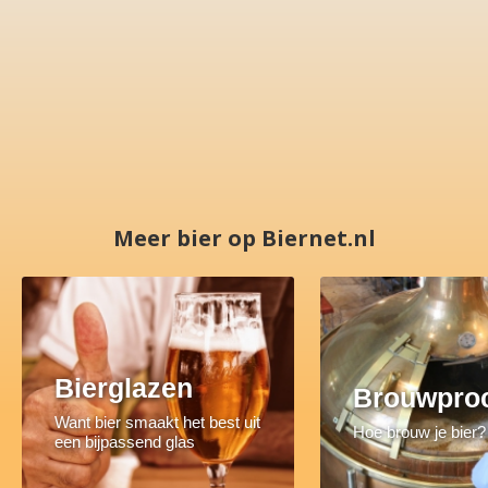
Meer bier op Biernet.nl
Bierglazen
Brouwpro
Want bier smaakt het best uit
Hoe brouw je bier?
een bijpassend glas