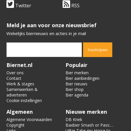
Twitter
RSS
​​​​​​​Meld je aan voor onze nieuwsbrief
Wekelijks biernieuws en acties in je mail
Verification code:
7795
Biernet.nl
Populair
Over ons
Bier merken
Contact
Bier aanbiedingen
Werk & stages
Bier nieuws
Samenwerken &
Bier shop
adverteren
Bier agenda
Cookie instellingen
Algemeen
Nieuwe merken
Algemene Voorwaarden
DB Kriek
Copyright
Baxbier Smash or Pass:
Links
Strata
Uiltje Take my Horse to