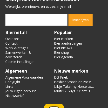
Wekelijks biernieuws en acties in je mail
Verification code:
5249
Biernet.nl
Populair
Over ons
Bier merken
Contact
Bier aanbiedingen
Werk & stages
Bier nieuws
Samenwerken &
Bier shop
adverteren
Bier agenda
Cookie instellingen
Algemeen
Nieuwe merken
Algemene Voorwaarden
DB Kriek
Copyright
Baxbier Smash or Pass:
Links
Strata
Uiltje Take my Horse to
Jouw eigen account
the Hotel Room
Muifel 2 Guys 2 Barrels
Nieuwsbrief