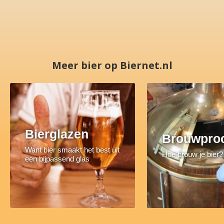
Meer bier op Biernet.nl
Bierglazen
Brouwpro
Want bier smaakt het best uit
Hoe brouw je bier?
een bijpassend glas