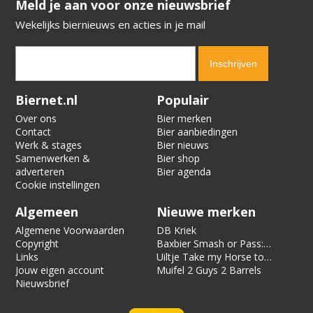
​​​​​​​Meld je aan voor onze nieuwsbrief
Wekelijks biernieuws en acties in je mail
Verification code:
7725
Biernet.nl
Populair
Over ons
Bier merken
Contact
Bier aanbiedingen
Werk & stages
Bier nieuws
Samenwerken &
Bier shop
adverteren
Bier agenda
Cookie instellingen
Algemeen
Nieuwe merken
Algemene Voorwaarden
DB Kriek
Copyright
Baxbier Smash or Pass:
Links
Strata
Uiltje Take my Horse to
Jouw eigen account
the Hotel Room
Muifel 2 Guys 2 Barrels
Nieuwsbrief