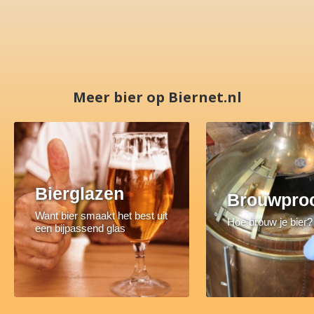
Meer bier op Biernet.nl
Bierglazen
Brouwpro
Want bier smaakt het best uit
Hoe brouw je bier?
een bijpassend glas