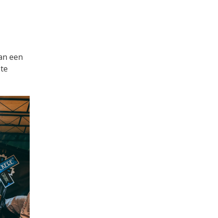
van een
 te