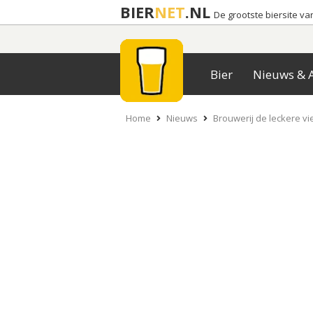
BIER
NET
.NL
De grootste biersite v
Bier
Nieuws & A
Home
Nieuws
Brouwerij de leckere vie