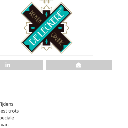
ijdens
est trots
peciale
 van