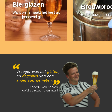
Bierglazen
Brouwpro
Want bier smaakt het best uit
Hoe brouw je bier?
een bijpassend glas