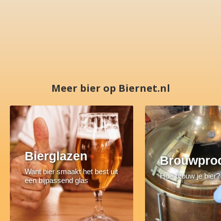
Meer bier op Biernet.nl
Bierglazen
Brouwpro
Want bier smaakt het best uit
Hoe brouw je bier?
een bijpassend glas