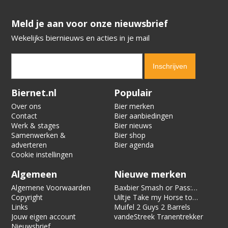
​​​​​​​Meld je aan voor onze nieuwsbrief
Wekelijks biernieuws en acties in je mail
Verification code:
2952
Biernet.nl
Populair
Over ons
Bier merken
Contact
Bier aanbiedingen
Werk & stages
Bier nieuws
Samenwerken &
Bier shop
adverteren
Bier agenda
Cookie instellingen
Algemeen
Nieuwe merken
Algemene Voorwaarden
Baxbier Smash or Pass:
Copyright
Strata
Uiltje Take my Horse to
Links
the Hotel Room
Muifel 2 Guys 2 Barrels
Jouw eigen account
vandeStreek Tranentrekker
Nieuwsbrief