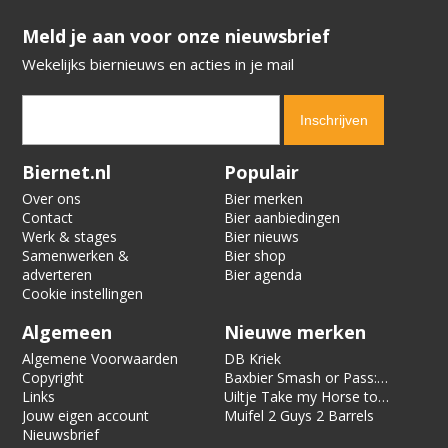
​​​​​​​Meld je aan voor onze nieuwsbrief
Wekelijks biernieuws en acties in je mail
Verification code:
7589
Biernet.nl
Populair
Over ons
Bier merken
Contact
Bier aanbiedingen
Werk & stages
Bier nieuws
Samenwerken &
Bier shop
adverteren
Bier agenda
Cookie instellingen
Algemeen
Nieuwe merken
Algemene Voorwaarden
DB Kriek
Copyright
Baxbier Smash or Pass:
Links
Strata
Uiltje Take my Horse to
Jouw eigen account
the Hotel Room
Muifel 2 Guys 2 Barrels
Nieuwsbrief