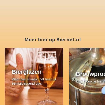
Meer bier op Biernet.nl
Bierglazen
Brouwpro
Want bier smaakt het best uit
Hoe brouw je bier?
een bijpassend glas