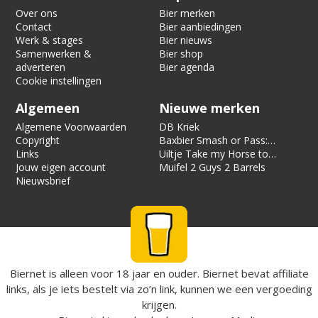
Over ons
Bier merken
Contact
Bier aanbiedingen
Werk & stages
Bier nieuws
Samenwerken &
Bier shop
adverteren
Bier agenda
Cookie instellingen
Algemeen
Nieuwe merken
Algemene Voorwaarden
DB Kriek
Copyright
Baxbier Smash or Pass:
Links
Strata
Uiltje Take my Horse to
Jouw eigen account
the Hotel Room
Muifel 2 Guys 2 Barrels
Nieuwsbrief
Biernet is alleen voor 18 jaar en ouder. Biernet bevat affiliate
links, als je iets bestelt via zo’n link, kunnen we een vergoeding
krijgen.