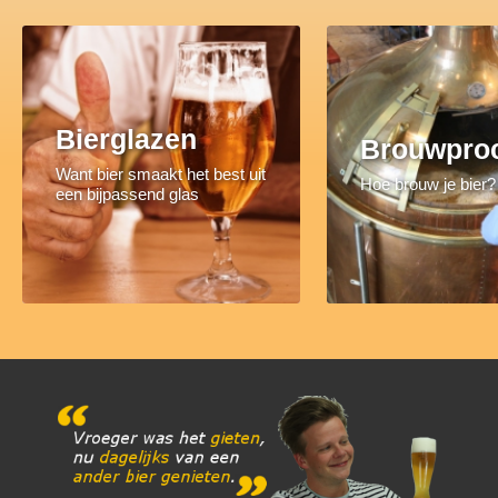
Bierglazen
Brouwpro
Want bier smaakt het best uit
Hoe brouw je bier?
een bijpassend glas