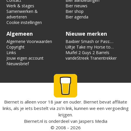
Contact
Bier aanbiedingen
Werk & stages
Bier nieuws
Samenwerken &
Bier shop
adverteren
Bier agenda
Cookie instellingen
Algemeen
Nieuwe merken
Algemene Voorwaarden
Baxbier Smash or Pass:
Copyright
Strata
Uiltje Take my Horse to
Links
the Hotel Room
Muifel 2 Guys 2 Barrels
Jouw eigen account
vandeStreek Tranentrekker
Nieuwsbrief
Biernet is alleen voor 18 jaar en ouder. Biernet bevat affiliate
links, als je iets bestelt via zo’n link, kunnen we een vergoeding
krijgen.
Biernet.nl
is onderdeel van
Jaspers Media
© 2008 - 2026