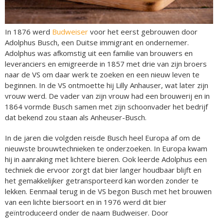
In 1876 werd
Budweiser
voor het eerst gebrouwen door
Adolphus Busch, een Duitse immigrant en ondernemer.
Adolphus was afkomstig uit een familie van brouwers en
leveranciers en emigreerde in 1857 met drie van zijn broers
naar de VS om daar werk te zoeken en een nieuw leven te
beginnen. In de VS ontmoette hij Lilly Anhauser, wat later zijn
vrouw werd. De vader van zijn vrouw had een brouwerij en in
1864 vormde Busch samen met zijn schoonvader het bedrijf
dat bekend zou staan als Anheuser-Busch.
In de jaren die volgden reisde Busch heel Europa af om de
nieuwste brouwtechnieken te onderzoeken. In Europa kwam
hij in aanraking met lichtere bieren. Ook leerde Adolphus een
techniek die ervoor zorgt dat bier langer houdbaar blijft en
het gemakkelijker getransporteerd kan worden zonder te
lekken. Eenmaal terug in de VS begon Busch met het brouwen
van een lichte biersoort en in 1976 werd dit bier
geïntroduceerd onder de naam Budweiser. Door