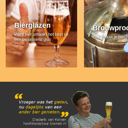
Bierglazen
Brouwpro
Want bier smaakt het best uit
Hoe brouw je bier?
een bijpassend glas