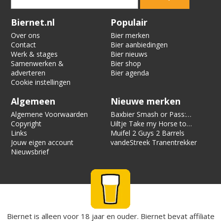
Verification code:
3877
Biernet.nl
Populair
Over ons
Bier merken
Contact
Bier aanbiedingen
Werk & stages
Bier nieuws
Samenwerken &
Bier shop
adverteren
Bier agenda
Cookie instellingen
Algemeen
Nieuwe merken
Algemene Voorwaarden
Baxbier Smash or Pass:
Copyright
Strata
Uiltje Take my Horse to
Links
the Hotel Room
Muifel 2 Guys 2 Barrels
Jouw eigen account
vandeStreek Tranentrekker
Nieuwsbrief
Biernet is alleen voor 18 jaar en ouder. Biernet bevat affiliate