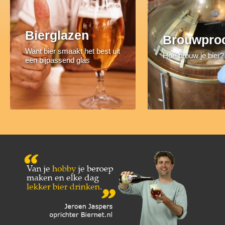
Bierglazen
Brouwpro
Want bier smaakt het best uit
Hoe brouw je bier?
een bijpassend glas