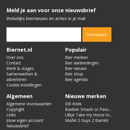
​​​​​​​Meld je aan voor onze nieuwsbrief
Wekelijks biernieuws en acties in je mail
Verification code:
4173
Biernet.nl
Populair
Over ons
Bier merken
Contact
Bier aanbiedingen
Werk & stages
Bier nieuws
Samenwerken &
Bier shop
adverteren
Bier agenda
Cookie instellingen
Algemeen
Nieuwe merken
Algemene Voorwaarden
DB Kriek
Copyright
Baxbier Smash or Pass:
Links
Strata
Uiltje Take my Horse to
Jouw eigen account
the Hotel Room
Muifel 2 Guys 2 Barrels
Nieuwsbrief