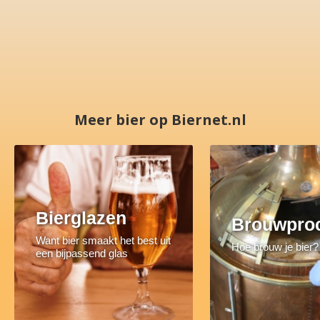
Meer bier op Biernet.nl
Bierglazen
Brouwpro
Want bier smaakt het best uit
Hoe brouw je bier?
een bijpassend glas