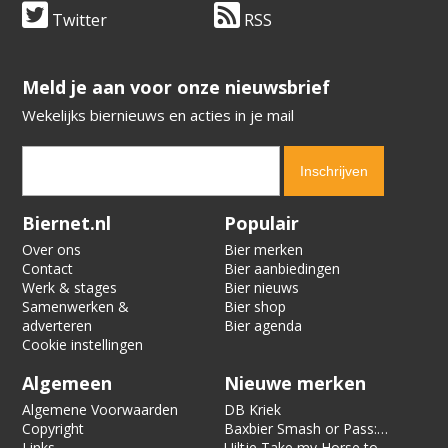
Twitter
RSS
​​​​​​​Meld je aan voor onze nieuwsbrief
Wekelijks biernieuws en acties in je mail
Verification code:
6409
Biernet.nl
Populair
Over ons
Bier merken
Contact
Bier aanbiedingen
Werk & stages
Bier nieuws
Samenwerken &
Bier shop
adverteren
Bier agenda
Cookie instellingen
Algemeen
Nieuwe merken
Algemene Voorwaarden
DB Kriek
Copyright
Baxbier Smash or Pass:
Links
Strata
Uiltje Take my Horse to