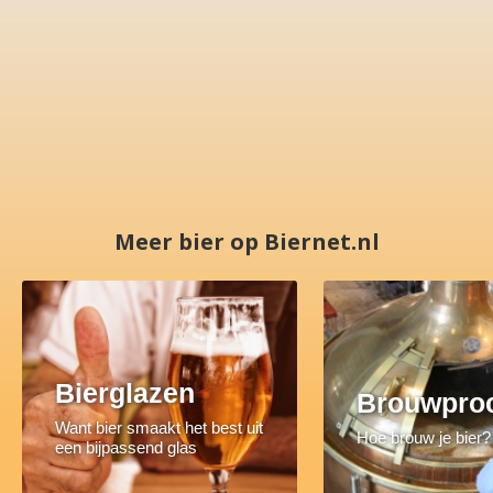
Meer bier op Biernet.nl
Bierglazen
Brouwpro
Want bier smaakt het best uit
Hoe brouw je bier?
een bijpassend glas