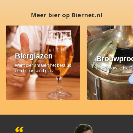
Meer bier op Biernet.nl
Bierglazen
Brouwpro
Want bier smaakt het best uit
Hoe brouw je bier?
een bijpassend glas