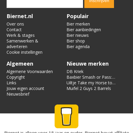
Verification code:
3315
Biernet.nl
Populair
Over ons
Bier merken
Contact
Bier aanbiedingen
Werk & stages
Bier nieuws
Samenwerken &
Bier shop
adverteren
Bier agenda
Cookie instellingen
Algemeen
Nieuwe merken
Algemene Voorwaarden
DB Kriek
Copyright
Baxbier Smash or Pass:
Links
Strata
Uiltje Take my Horse to
Jouw eigen account
the Hotel Room
Muifel 2 Guys 2 Barrels
Nieuwsbrief
Biernet is alleen voor 18 jaar en ouder. Biernet bevat affiliate