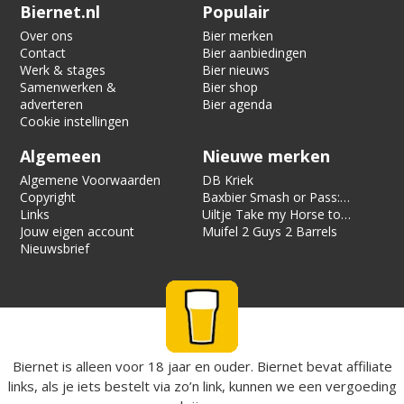
Verification code:
4627
Biernet.nl
Populair
Over ons
Bier merken
Contact
Bier aanbiedingen
Werk & stages
Bier nieuws
Samenwerken &
Bier shop
adverteren
Bier agenda
Cookie instellingen
Algemeen
Nieuwe merken
Algemene Voorwaarden
DB Kriek
Copyright
Baxbier Smash or Pass:
Links
Strata
Uiltje Take my Horse to
Jouw eigen account
the Hotel Room
Muifel 2 Guys 2 Barrels
Nieuwsbrief
Biernet is alleen voor 18 jaar en ouder. Biernet bevat affiliate
links, als je iets bestelt via zo’n link, kunnen we een vergoeding