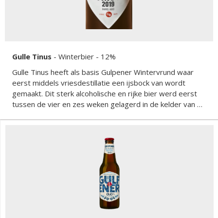
Gulle Tinus
-
Winterbier
- 12%
Gulle Tinus heeft als basis Gulpener Wintervrund waar
eerst middels vriesdestillatie een ijsbock van wordt
gemaakt. Dit sterk alcoholische en rijke bier werd eerst
tussen de vier en zes weken gelagerd in de kelder van de
brouwerij en verolgens twaalf maanden gerijpt op
wijnvaten. Het resultaat is een complex bier vol
natuurlijke smaken zoals jeneverbessen, zoethout,
druiven, rood fruit, vanille uit de eikenhouten vaten en
hop.