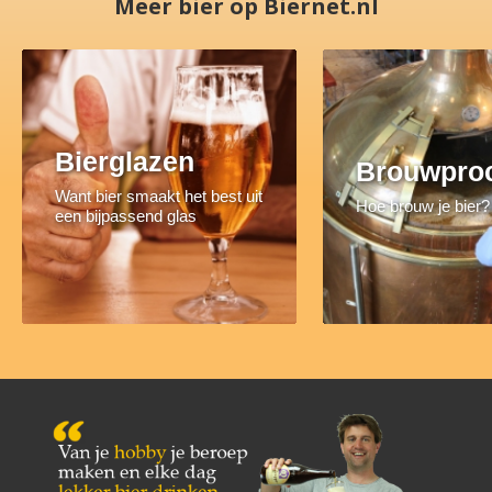
Meer bier op Biernet.nl
Bierglazen
Brouwpro
Want bier smaakt het best uit
Hoe brouw je bier?
een bijpassend glas