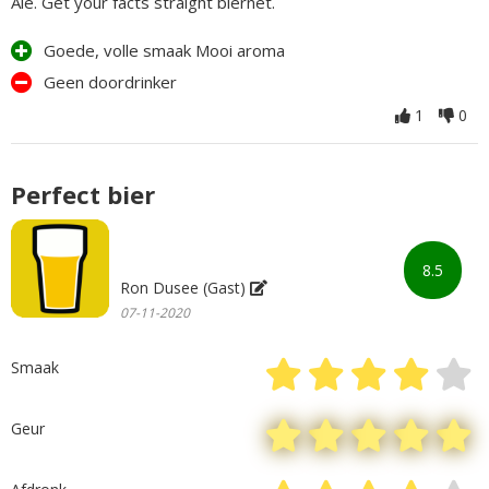
Ale. Get your facts straight biernet.
Goede, volle smaak Mooi aroma
Geen doordrinker
1
0
Perfect bier
8.5
Ron Dusee (Gast)
07-11-2020
Smaak
Geur