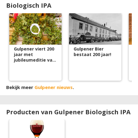
Biologisch IPA
Gulpener viert 200
Gulpener Bier
Gu
jaar met
bestaat 200 jaar!
ke
jubileumeditie van
s
het HopFest
Bekijk meer
Gulpener nieuws
.
Producten van Gulpener Biologisch IPA