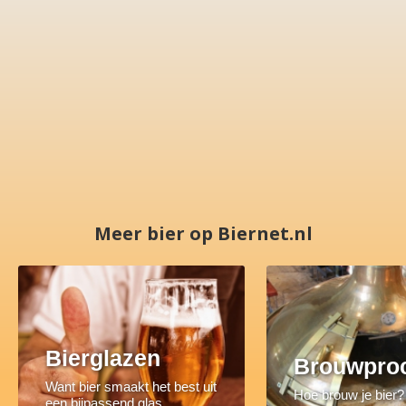
Meer bier op Biernet.nl
Bierglazen
Brouwpro
Want bier smaakt het best uit
Hoe brouw je bier?
een bijpassend glas