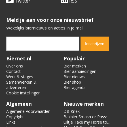
Twitter
RSS
​​​​​​​Meld je aan voor onze nieuwsbrief
Wekelijks biernieuws en acties in je mail
Verification code:
5749
Biernet.nl
Populair
Over ons
Bier merken
Contact
Bier aanbiedingen
Werk & stages
Bier nieuws
Samenwerken &
Bier shop
adverteren
Bier agenda
Cookie instellingen
Algemeen
Nieuwe merken
Algemene Voorwaarden
DB Kriek
Copyright
Baxbier Smash or Pass:
Links
Strata
Uiltje Take my Horse to