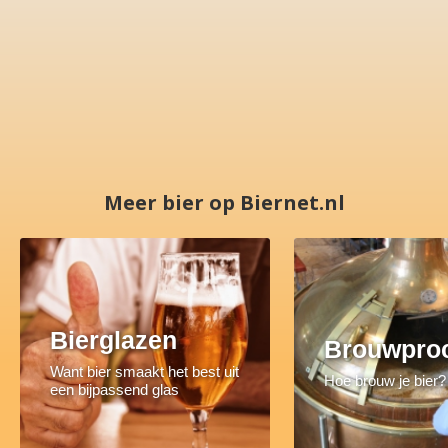
Meer bier op Biernet.nl
Bierglazen
Brouwpro
Want bier smaakt het best uit
Hoe brouw je bier?
een bijpassend glas