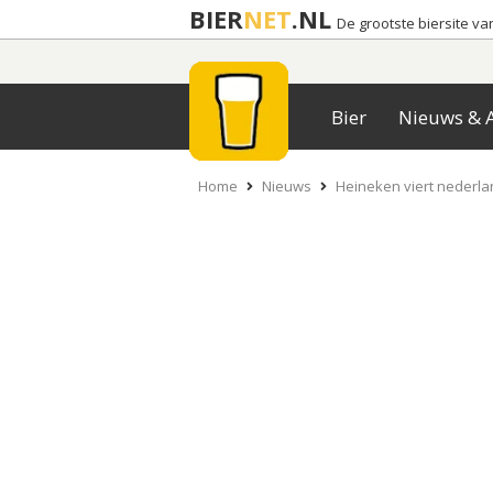
BIER
NET
.NL
De grootste biersite v
Bier
Nieuws & A
Home
Nieuws
Heineken viert nederla