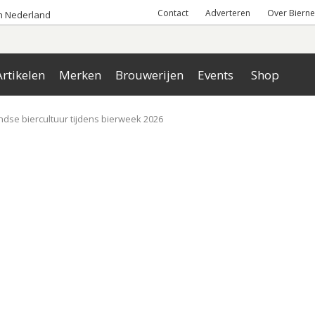
Contact
Adverteren
Over Bierne
an Nederland
rtikelen
Merken
Brouwerijen
Events
Shop
ndse biercultuur tijdens bierweek 2026