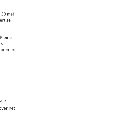
 30 mei
ertise
Kleine
rs
erbonden
wee
over het