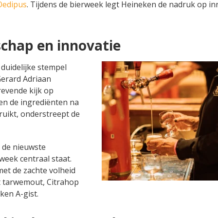
Oedipus
. Tijdens de bierweek legt Heineken de nadruk op in
chap en innovatie
 duidelijke stempel
Gerard Adriaan
revende kijk op
 en de ingrediënten na
uikt, onderstreept de
n de nieuwste
rweek centraal staat.
met de zachte volheid
t tarwemout, Citrahop
ken A-gist.