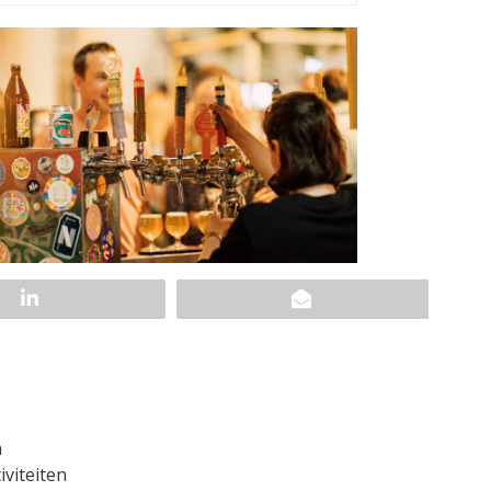
n
iviteiten