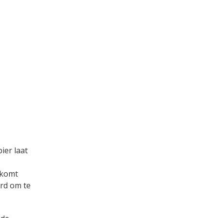
ier laat
 komt
ard om te