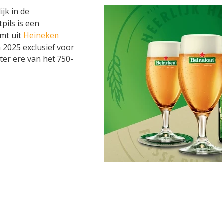
jk in de
pils is een
omt uit
Heineken
n 2025 exclusief voor
r ere van het 750-