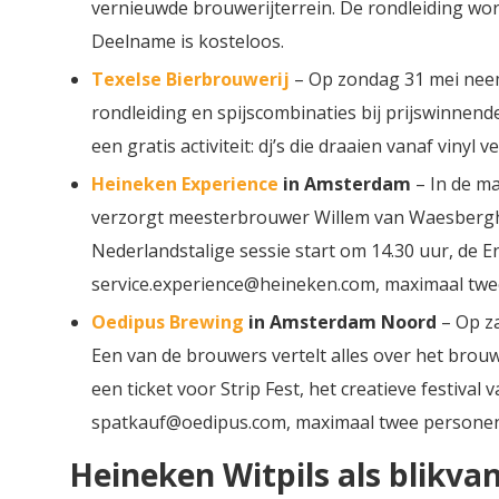
vernieuwde brouwerijterrein. De rondleiding wor
Deelname is kosteloos.
Texelse Bierbrouwerij
– Op zondag 31 mei neem
rondleiding en spijscombinaties bij prijswinnend
een gratis activiteit: dj’s die draaien vanaf viny
Heineken Experience
in Amsterdam
– In de ma
verzorgt meesterbrouwer Willem van Waesberghe
Nederlandstalige sessie start om 14.30 uur, de E
service.experience@heineken.com, maximaal twe
Oedipus Brewing
in Amsterdam Noord
– Op za
Een van de brouwers vertelt alles over het bro
een ticket voor Strip Fest, het creatieve festiva
spatkauf@oedipus.com, maximaal twee personen
Heineken Witpils als blikva