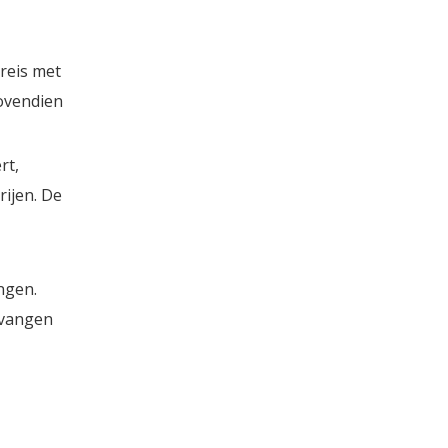
reis met
bovendien
rt,
ijen. De
ngen.
tvangen