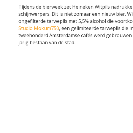
Tijdens de bierweek zet Heineken Witpils nadrukkeli
schijnwerpers. Dit is niet zomaar een nieuw bier. Wit
ongefilterde tarwepils met 5,5% alcohol die voortk
Studio Mokum750
, een gelimiteerde tarwepils die i
tweehonderd Amsterdamse cafés werd gebrouwen te
jarig bestaan van de stad.