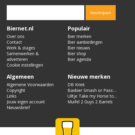
Verification code:
3651
Biernet.nl
Populair
Over ons
Bier merken
Contact
Bier aanbiedingen
Werk & stages
Bier nieuws
Samenwerken &
Bier shop
adverteren
Bier agenda
Cookie instellingen
Algemeen
Nieuwe merken
Algemene Voorwaarden
DB Kriek
Copyright
Baxbier Smash or Pass:
Links
Strata
Uiltje Take my Horse to
Jouw eigen account
the Hotel Room
Muifel 2 Guys 2 Barrels
Nieuwsbrief