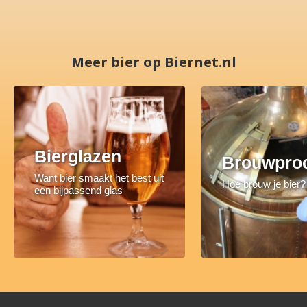
Meer bier op Biernet.nl
Bierglazen
Brouwpro
Want bier smaakt het best uit
Hoe brouw je bier?
een bijpassend glas