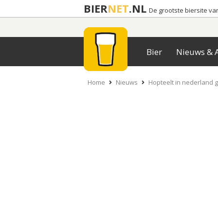
BIER
NET
.NL
De grootste biersite v
Bier
Nieuws & A
Home
Nieuws
Hopteelt in nederland 