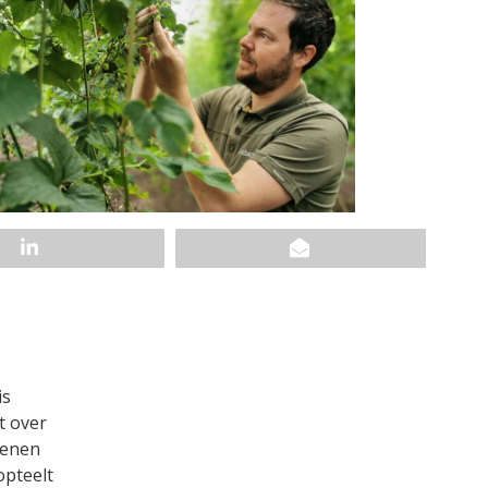
is
t over
wenen
opteelt