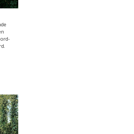
nde
en
oord-
rd.