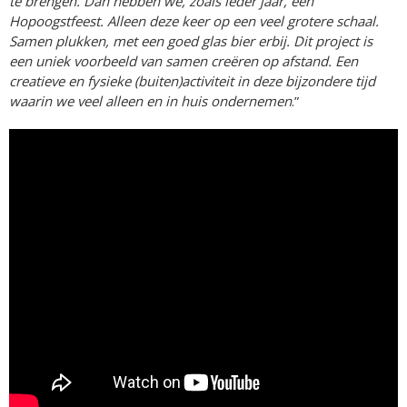
te brengen. Dan hebben we, zoals ieder jaar, een
Hopoogstfeest. Alleen deze keer op een veel grotere schaal.
Samen plukken, met een goed glas bier erbij. Dit project is
een uniek voorbeeld van samen creëren op afstand. Een
creatieve en fysieke (buiten)activiteit in deze bijzondere tijd
waarin we veel alleen en in huis ondernemen
.”