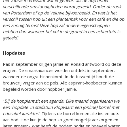
het vooral interessant wat er gebeurt als de hop onder
verschillende omstandigheden wordt geteeld. Onder de rook
van Rotterdam of op de Veluwe bijvoorbeeld. En wat is het
verschil tussen hop uit een plantenbak voor een café en die op
een zonnig terras? Deze hop zal andere eigenschappen
hebben dan wanneer het vol in de grond in een achtertuin is
geteeld
.”
Hopdates
Pas in september krijgen Jamie en Ronald antwoord op deze
vragen. De smaaknuances worden ontdekt in september,
wanneer de oogst binnenkomt. In de tussentijd houdt de
brouwerij vinger aan de pols. Alle aspirant-hopboeren kunnen
begeleid worden door hopboer Jamie.
“
Bij de hopplant zit een agenda. Elke maand organiseren we
een ‘hopdate’ in stadstuin Klopvaart: een (online) borrel met
educatief karakter
.” Tijdens de borrel komen alle ins en outs
aan bod. Hoe kun je de hop zo goed mogelijk verzorgen en
laten groeien? Wat heeft de bodem nodig en hoeveel water