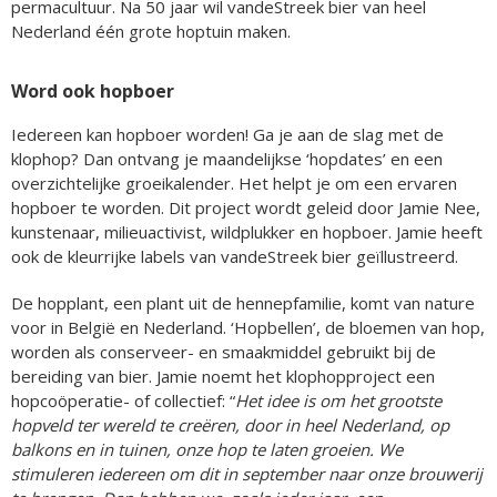
permacultuur. Na 50 jaar wil vandeStreek bier van heel
Nederland één grote hoptuin maken.
Word ook hopboer
Iedereen kan hopboer worden! Ga je aan de slag met de
klophop? Dan ontvang je maandelijkse ‘hopdates’ en een
overzichtelijke groeikalender. Het helpt je om een ervaren
hopboer te worden. Dit project wordt geleid door Jamie Nee,
kunstenaar, milieuactivist, wildplukker en hopboer. Jamie heeft
ook de kleurrijke labels van vandeStreek bier geïllustreerd.
De hopplant, een plant uit de hennepfamilie, komt van nature
voor in België en Nederland. ‘Hopbellen’, de bloemen van hop,
worden als conserveer- en smaakmiddel gebruikt bij de
bereiding van bier. Jamie noemt het klophopproject een
hopcoöperatie- of collectief: “
Het idee is om het grootste
hopveld ter wereld te creëren, door in heel Nederland, op
balkons en in tuinen, onze hop te laten groeien. We
stimuleren iedereen om dit in september naar onze brouwerij