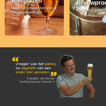
Bierglazen
Brouwpro
Want bier smaakt het best uit
Hoe brouw je bier?
een bijpassend glas