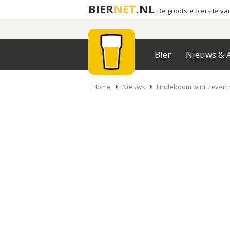
BIER
NET
.NL
De grootste biersite v
Bier
Nieuws & A
Home
Nieuws
Lindeboom wint zeven 