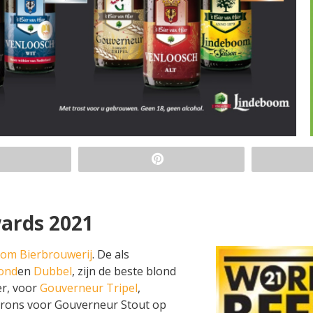
ards 2021
om Bierbrouwerij
. De als
ond
en
Dubbel
, zijn de beste blond
er, voor
Gouverneur Tripel
,
brons voor Gouverneur Stout op