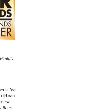
erneur,
hetzelfde
rijd aan
rneur
t Beer.