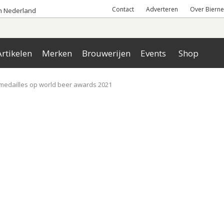
Contact
Adverteren
Over Bierne
an Nederland
rtikelen
Merken
Brouwerijen
Events
Shop
medailles op world beer awards 2021