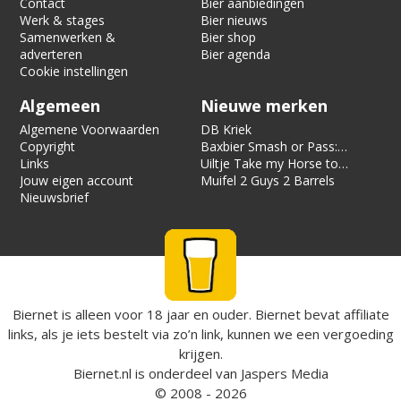
Contact
Bier aanbiedingen
Werk & stages
Bier nieuws
Samenwerken &
Bier shop
adverteren
Bier agenda
Cookie instellingen
Algemeen
Nieuwe merken
Algemene Voorwaarden
DB Kriek
Copyright
Baxbier Smash or Pass:
Links
Strata
Uiltje Take my Horse to
Jouw eigen account
the Hotel Room
Muifel 2 Guys 2 Barrels
Nieuwsbrief
Biernet is alleen voor 18 jaar en ouder. Biernet bevat affiliate
links, als je iets bestelt via zo’n link, kunnen we een vergoeding
krijgen.
Biernet.nl
is onderdeel van
Jaspers Media
© 2008 - 2026