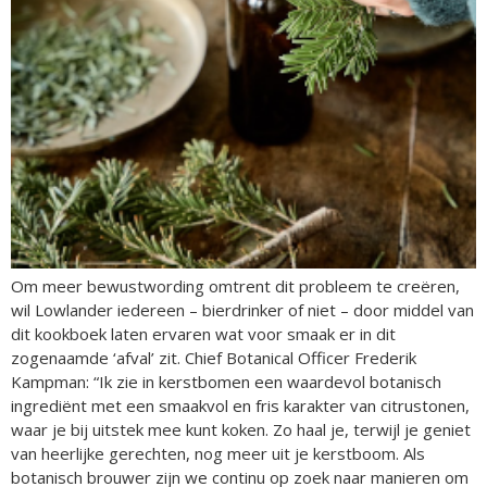
Om meer bewustwording omtrent dit probleem te creëren,
wil Lowlander iedereen – bierdrinker of niet – door middel van
dit kookboek laten ervaren wat voor smaak er in dit
zogenaamde ‘afval’ zit. Chief Botanical Officer Frederik
Kampman: “Ik zie in kerstbomen een waardevol botanisch
ingrediënt met een smaakvol en fris karakter van citrustonen,
waar je bij uitstek mee kunt koken. Zo haal je, terwijl je geniet
van heerlijke gerechten, nog meer uit je kerstboom. Als
botanisch brouwer zijn we continu op zoek naar manieren om