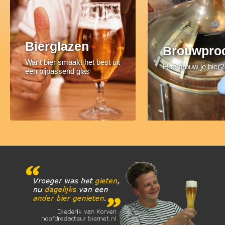
Bierglazen
Brouwpro
Want bier smaakt het best uit
Hoe brouw je bier?
een bijpassend glas