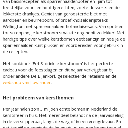
Van basisrecepten als sparrennaaldenboter en -jam tot
feestelijke voor- en hoofdgerechten, zoete desserts en de
lekkerste drankjes. Geniet van geroosterde biet met
aardpeer en beurreboom, of proef knolselderijsteaks
Wellington met sparrennaalden-hollandaisesaus. Van spritsen
tot scroppino; je kerstboom smaakte nog nooit zo lekker! Met
handige tips over welke kerstbomen eetbaar zijn en hoe je de
sparrennaalden kunt plukken en voorbereiden voor gebruik in
de recepten.
Het kookboek ‘Eet & drink je kerstboom’ is het perfecte
cadeau voor de feestdagen en dit najaar verkrijgbaar bij
onder andere De Bijenkorf, geselecteerde retailers en de
webshop van Lowlander
.
Het probleem van kerstbomen
Per jaar halen zo’n 3 miljoen echte bomen in Nederland de
kerstsfeer in huis. Het merendeel belandt na de jaarwisseling
in de versnipperaar, langs de weg of in een vreugdevuur. En
dat terwijl de gemiddelde levensduur van een boom tot wel