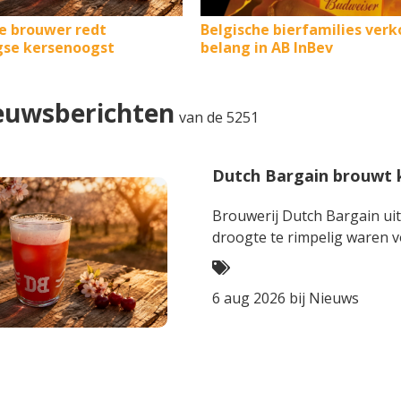
e brouwer redt
Belgische bierfamilies ver
se kersenoogst
belang in AB InBev
euwsberichten
van de 5251
Dutch Bargain brouwt k
Brouwerij Dutch Bargain uit Groede 
droogte te rimpelig waren v
6 aug 2026 bij
Nieuws