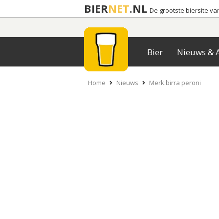
BIER
NET
.NL
De grootste biersite v
Bier
Nieuws & A
Home
Nieuws
Merk:birra peroni