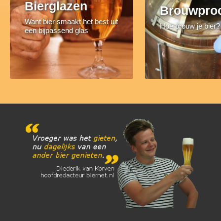
Bierglazen
Brouwpro
Want bier smaakt het best uit
Hoe brouw je bier?
een bijpassend glas