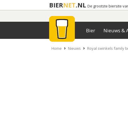
BIER
NET
.NL
De grootste biersite v
Bier
Nieuws & A
Home
Nieuws
Royal swinkels family 