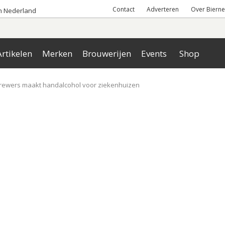
Contact
Adverteren
Over Bierne
an Nederland
rtikelen
Merken
Brouwerijen
Events
Shop
brewers maakt handalcohol voor ziekenhuizen