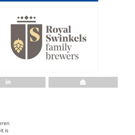
eren
t is