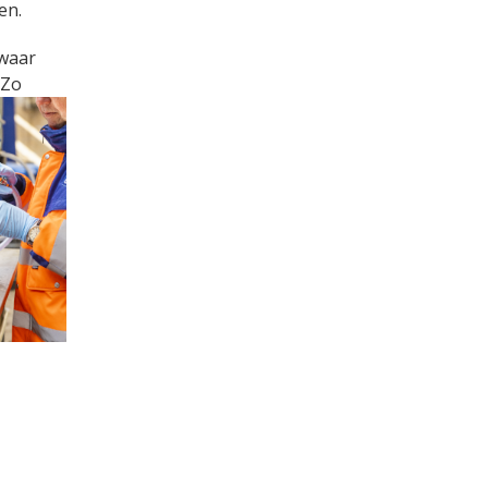
en.
 waar
 Zo