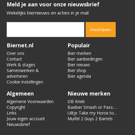
​​​​​​​Meld je aan voor onze nieuwsbrief
Wekelijks biernieuws en acties in je mail
Verification code:
8050
Biernet.nl
Populair
Over ons
Bier merken
Contact
Bier aanbiedingen
Werk & stages
Bier nieuws
Samenwerken &
Bier shop
adverteren
Bier agenda
Cookie instellingen
Algemeen
Nieuwe merken
Algemene Voorwaarden
DB Kriek
Copyright
Baxbier Smash or Pass:
Links
Strata
Uiltje Take my Horse to
Jouw eigen account
the Hotel Room
Muifel 2 Guys 2 Barrels
Nieuwsbrief