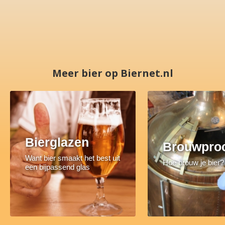
Meer bier op Biernet.nl
Bierglazen
Brouwpro
Want bier smaakt het best uit
Hoe brouw je bier?
een bijpassend glas