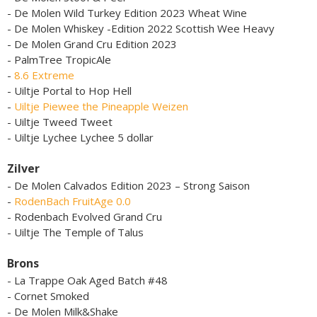
- De Molen Wild Turkey Edition 2023 Wheat Wine
- De Molen Whiskey -Edition 2022 Scottish Wee Heavy
- De Molen Grand Cru Edition 2023
- PalmTree TropicAle
-
8.6 Extreme
- Uiltje Portal to Hop Hell
-
Uiltje Piewee the Pineapple Weizen
- Uiltje Tweed Tweet
- Uiltje Lychee Lychee 5 dollar
Zilver
- De Molen Calvados Edition 2023 – Strong Saison
-
RodenBach FruitAge 0.0
- Rodenbach Evolved Grand Cru
- Uiltje The Temple of Talus
Brons
- La Trappe Oak Aged Batch #48
- Cornet Smoked
- De Molen Milk&Shake