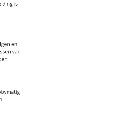
iding is
olgen en
essen van
den.
bbymatig
n