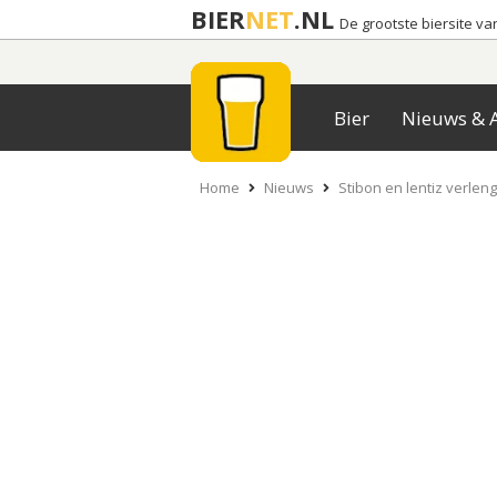
BIER
NET
.NL
De grootste biersite v
Bier
Nieuws & A
Home
Nieuws
Stibon en lentiz verle