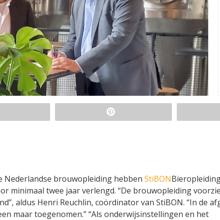
ige Nederlandse brouwopleiding hebben
StiBON
Bieropleidin
r minimaal twee jaar verlengd. “De brouwopleiding voorzie
and”, aldus Henri Reuchlin, coördinator van StiBON. “In de a
een maar toegenomen.” “Als onderwijsinstellingen en het