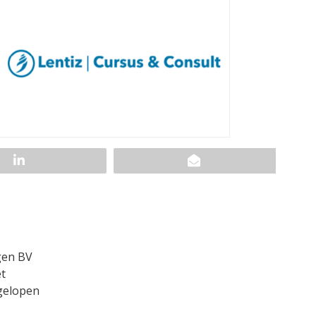
gen BV
t
fgelopen