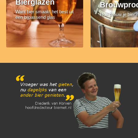
Bierglazen
Brouwpro
Want bier smaakt het best uit
Hoe brouw je bier?
een bijpassend glas