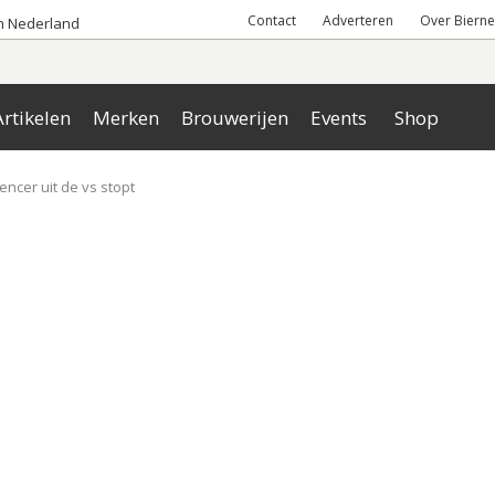
Contact
Adverteren
Over Bierne
an Nederland
rtikelen
Merken
Brouwerijen
Events
Shop
ncer uit de vs stopt