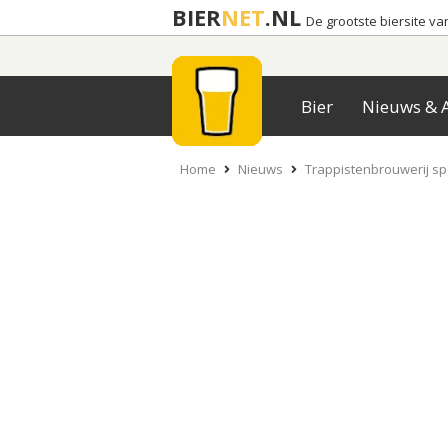
BIER
NET
.NL
De grootste biersite v
Bier
Nieuws & A
Home
Nieuws
Trappistenbrouwerij spe