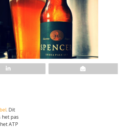
bel
. Dit
s het pas
 het ATP