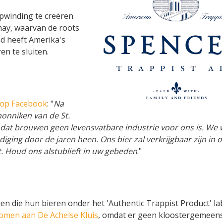
pwinding te creëren
may, waarvan de roots
d heeft Amerika's
n te sluiten.
e op Facebook
: "
Na
monniken van de St.
dat brouwen geen levensvatbare industrie voor ons is. We w
ing door de jaren heen. Ons bier zal verkrijgbaar zijn in 
. Houd ons alstublieft in uw gebeden
."
en die hun bieren onder het 'Authentic Trappist Product' la
omen aan De Achelse Kluis
, omdat er geen kloostergemeen