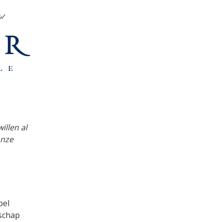
illen al
onze
bel
schap