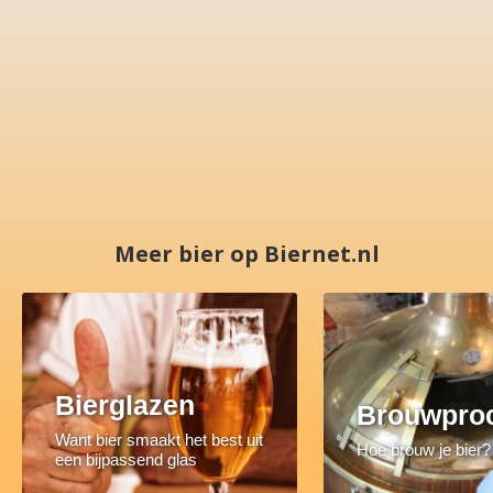
Meer bier op Biernet.nl
Bierglazen
Brouwpro
Want bier smaakt het best uit
Hoe brouw je bier?
een bijpassend glas