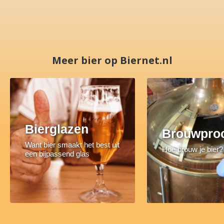
Meer bier op Biernet.nl
Bierglazen
Brouwpro
Want bier smaakt het best uit
Hoe brouw je bier?
een bijpassend glas