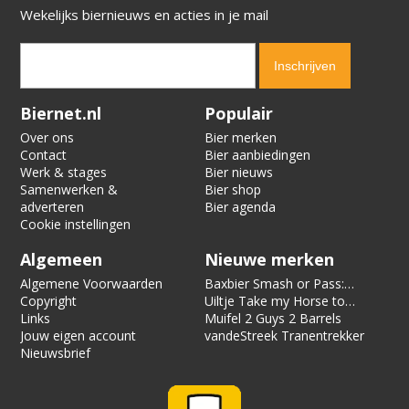
Wekelijks biernieuws en acties in je mail
Verification code:
1095
Biernet.nl
Populair
Over ons
Bier merken
Contact
Bier aanbiedingen
Werk & stages
Bier nieuws
Samenwerken &
Bier shop
adverteren
Bier agenda
Cookie instellingen
Algemeen
Nieuwe merken
Algemene Voorwaarden
Baxbier Smash or Pass:
Copyright
Strata
Uiltje Take my Horse to
Links
the Hotel Room
Muifel 2 Guys 2 Barrels
Jouw eigen account
vandeStreek Tranentrekker
Nieuwsbrief