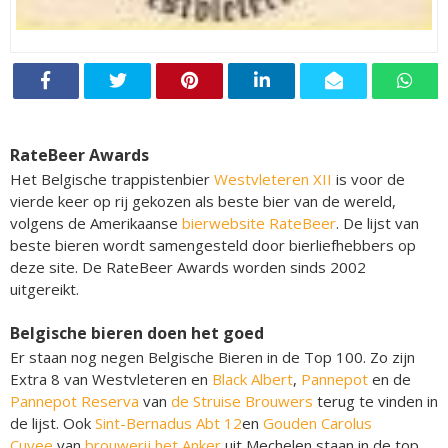
RateBeer Awards
Het Belgische trappistenbier
Westvleteren XII
is voor de
vierde keer op rij gekozen als beste bier van de wereld,
volgens de Amerikaanse
bierwebsite RateBeer
. De lijst van
beste bieren wordt samengesteld door bierliefhebbers op
deze site. De RateBeer Awards worden sinds 2002
uitgereikt.
Belgische bieren doen het goed
Er staan nog negen Belgische Bieren in de Top 100. Zo zijn
Extra 8 van Westvleteren en
Black Albert
,
Pannepot
en de
Pannepot Reserva
van
de Struise Brouwers
terug te vinden in
de lijst. Ook
Sint-Bernadus Abt 12
en
Gouden Carolus
Cuvee
van
brouwerij het Anker
uit Mechelen staan in de top