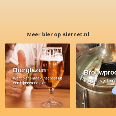
Meer bier op Biernet.nl
Bierglazen
Brouwpro
Want bier smaakt het best uit
Hoe brouw je bier?
een bijpassend glas