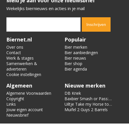
​​​​​​​Meld je aan voor onze nieuwsbrief
Wekelijks biernieuws en acties in je mail
Verification code:
7695
Biernet.nl
Populair
Over ons
Bier merken
Contact
Bier aanbiedingen
Werk & stages
Bier nieuws
Samenwerken &
Bier shop
adverteren
Bier agenda
Cookie instellingen
Algemeen
Nieuwe merken
Algemene Voorwaarden
DB Kriek
Copyright
Baxbier Smash or Pass:
Links
Strata
Uiltje Take my Horse to
Jouw eigen account
the Hotel Room
Muifel 2 Guys 2 Barrels
Nieuwsbrief