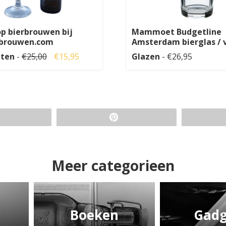
p bierbrouwen bij
Mammoet Budgetline
rbrouwen.com
Amsterdam bierglas / 
iten
-
€25,00
€15,95
Glazen
- €26,95
Meer categorieen
Boeken
Gadg