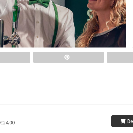
Be
€24,00