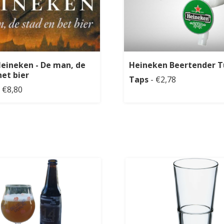
eineken - De man, de
Heineken Beertender T
het bier
Taps
- €2,78
 €8,80