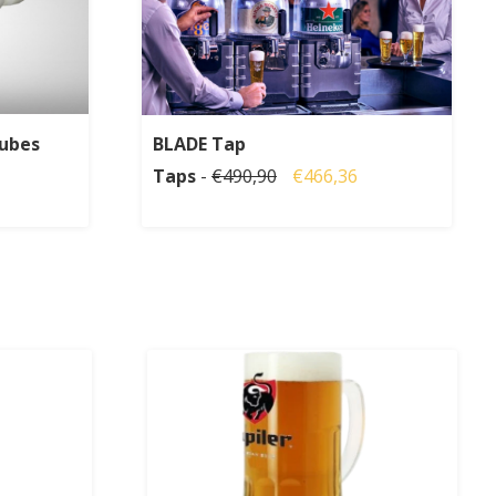
ubes
BLADE Tap
Taps
-
€490,90
€466,36