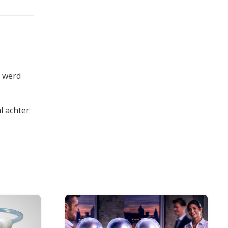
r werd
l achter