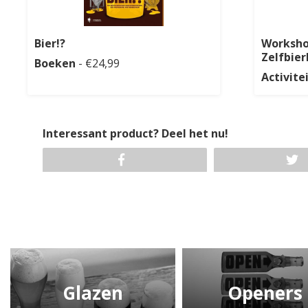
Bier!?
Worksho
Zelfbie
Boeken
- €24,99
Activite
Interessant product? Deel het nu!
Glazen
Openers