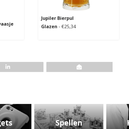
Jupiler Bierpul
vaasje
Glazen
- €25,34
ets
Spellen