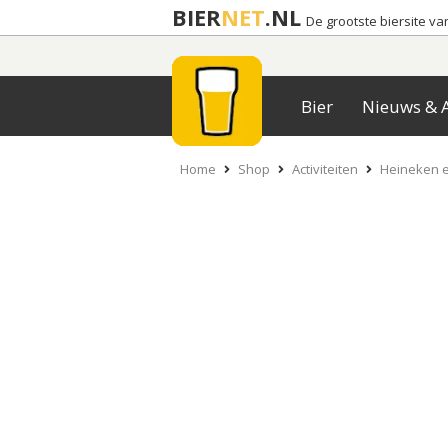
BIER
NET
.NL
De grootste biersite v
Bier
Nieuws & A
Home
Shop
Activiteiten
Heineken 