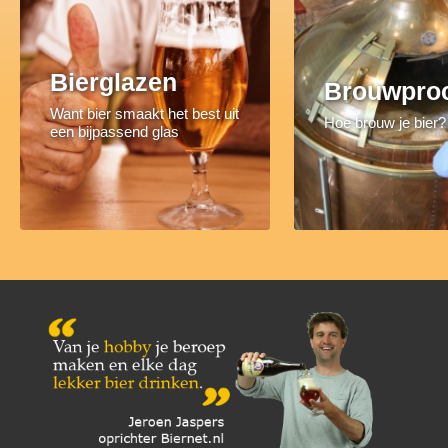
Bierglazen
Brouwpro
Want bier smaakt het best uit
Hoe brouw je bier?
een bijpassend glas