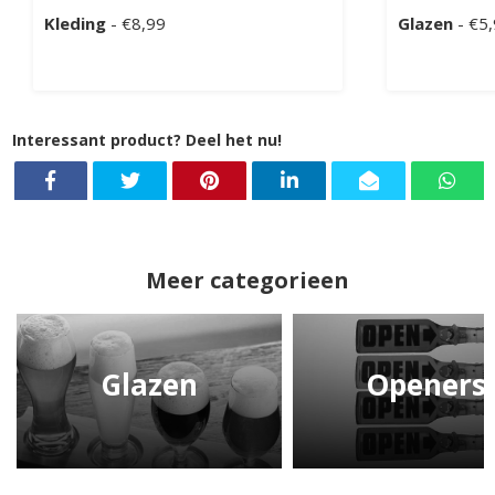
Kleding
- €8,99
Glazen
- €5
Interessant product? Deel het nu!
Meer categorieen
Glazen
Openers