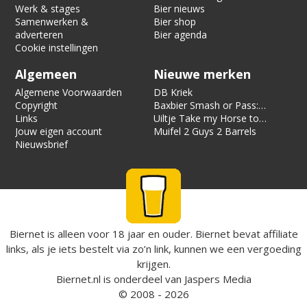
Werk & stages
Bier nieuws
Samenwerken &
Bier shop
adverteren
Bier agenda
Cookie instellingen
Algemeen
Nieuwe merken
Algemene Voorwaarden
DB Kriek
Copyright
Baxbier Smash or Pass:
Links
Strata
Uiltje Take my Horse to
Jouw eigen account
the Hotel Room
Muifel 2 Guys 2 Barrels
Nieuwsbrief
Biernet is alleen voor 18 jaar en ouder. Biernet bevat affiliate
links, als je iets bestelt via zo’n link, kunnen we een vergoeding
krijgen.
Biernet.nl
is onderdeel van
Jaspers Media
© 2008 - 2026