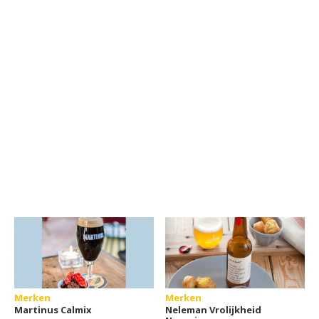
Merken
Merken
Martinus Calmix
Neleman Vrolijkheid